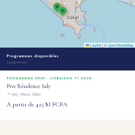
🏗️
🏗️
Leaflet
|
©
OpenStreetMap
Programmes disponibles
3 programmes
PROGRAMME NEUF · LIVRAISON T1 2028
Five Résidence Saly
📍 Saly, Mbour, Dakar
À partir de 425 M FCFA
PROGRAMME NEUF · LIVRAISON T2 2027
Hotel Particulier à Fann Mermoz