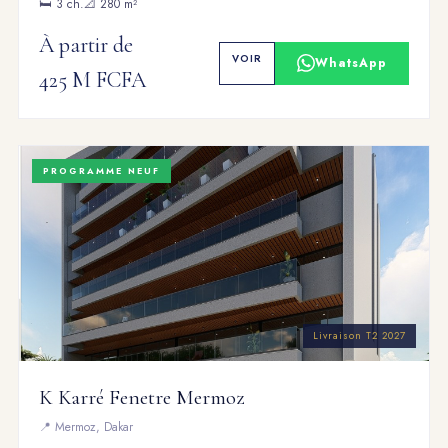
🛏 3 ch.
📐 280 m²
À partir de
VOIR
WhatsApp
425 M FCFA
PROGRAMME NEUF
Livraison T2 2027
K Karré Fenetre Mermoz
📍 Mermoz, Dakar